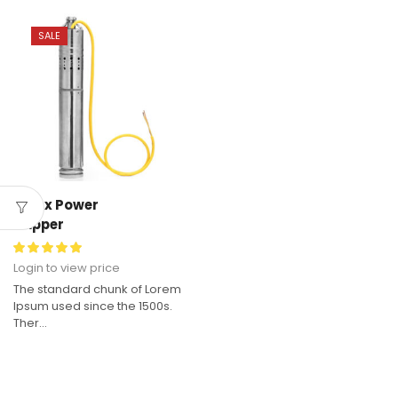
SALE
Solax Power
Clipper
Login to view price
The standard chunk of Lorem
Ipsum used since the 1500s.
Ther...